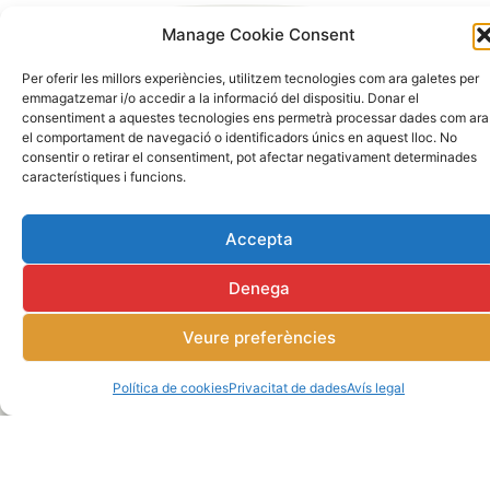
Manage Cookie Consent
Per oferir les millors experiències, utilitzem tecnologies com ara galetes per
emmagatzemar i/o accedir a la informació del dispositiu. Donar el
FARINERA ALBAREDA
consentiment a aquestes tecnologies ens permetrà processar dades com ara
el comportament de navegació o identificadors únics en aquest lloc. No
consentir o retirar el consentiment, pot afectar negativament determinades
Passeig del riu, 66 08241 MANRESA
característiques i funcions.
(+34) 93 872 79 42
Accepta
De
9:00 a 13:00
i de 16:00 a 20:00 de
dilluns
a
Denega
divendres
.
Veure preferències
albareda@farinera-albareda.com
Política de cookies
Privacitat de dades
Avís legal