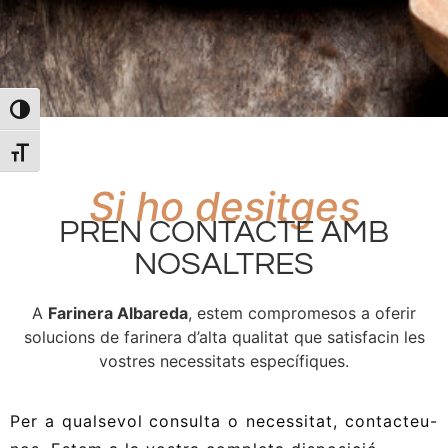
Toggle High Contrast
Toggle Font size
Si ho desitges
PREN CONTACTE AMB
NOSALTRES
A
Farinera Albareda
, estem compromesos a oferir
solucions de farinera d’alta qualitat que satisfacin les
vostres necessitats específiques.
Per a qualsevol consulta o necessitat, contacteu-