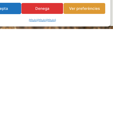
epta
Denega
Ver preferències
{título}
{título}
{título}
13:00
y de 16:00 a 20:00 de
lunes
a
viernes
.
da@farinera-albareda.com