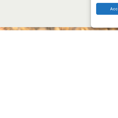
Acc
CONTACTO
De
9:00 a 
iu, 66 08241 MANRESA
albare
79 42