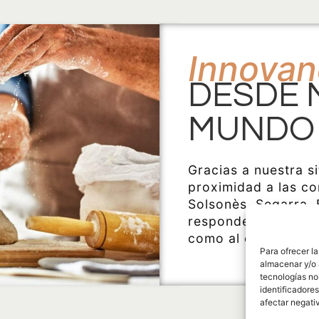
Innovan
DESDE 
MUNDO
Gracias a nuestra si
proximidad a las c
Solsonès, Segarra, 
responder a las exi
como al consumo de
Para ofrecer l
almacenar y/o 
tecnologías no
identificadores
afectar negati