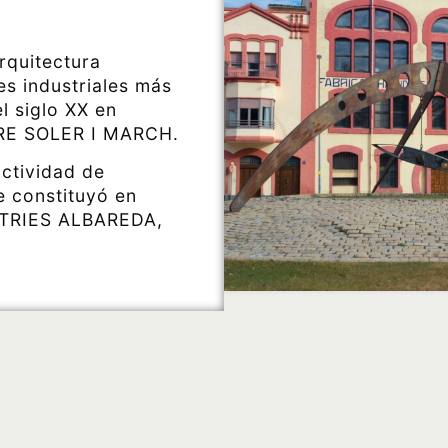
rquitectura
es industriales más
l siglo XX en
DRE SOLER I MARCH.
actividad de
e constituyó en
STRIES ALBAREDA,