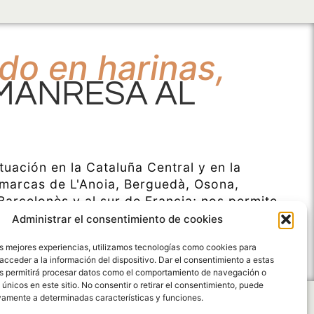
do en harinas,
MANRESA AL
tuación en la Cataluña Central y en la
omarcas de L'Anoia, Berguedà, Osona,
Barcelonès y al sur de Francia; nos permite
gencias y demandas de toda Cataluña, así
Administrar el consentimiento de cookies
l mercado español y del sur de Francia.
as mejores experiencias, utilizamos tecnologías como cookies para
acceder a la información del dispositivo. Dar el consentimiento a estas
s permitirá procesar datos como el comportamiento de navegación o
 únicos en este sitio. No consentir o retirar el consentimiento, puede
vamente a determinadas características y funciones.