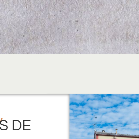
,
S DE