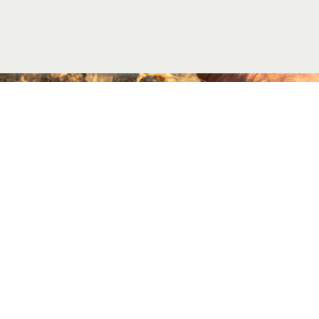
DATOS DE 
Passeig del r
(+34) 93 872 