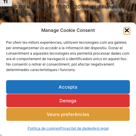
Toggle Font size
De
9:00 a 13:00
i de 16:00 a 20:00 de
dilluns
a
divendres
.
albareda@farinera-albareda.com
Manage Cookie Consent
Per oferir les millors experiències, utilitzem tecnologies com ara galetes
per emmagatzemar i/o accedir a la informació del dispositiu. Donar el
consentiment a aquestes tecnologies ens permetrà processar dades com
ara el comportament de navegació o identificadors únics en aquest lloc.
No consentir o retirar el consentiment, pot afectar negativament
determinades característiques i funcions.
© Farinera Albareda (COMERCIO E INDUSTRIAS ALBAREDA S.A)
2023
– Dissenyat per:
Inforber Web Pro
Accepta
Avís legal
Privacitat de dades
Accessibilitat
Política de cookies (EU)
Denega
Veure preferències
Política de cookies
Privacitat de dades
Avís legal